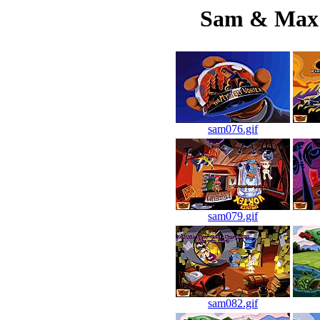
Sam & Max 
sam076.gif
sam079.gif
sam082.gif