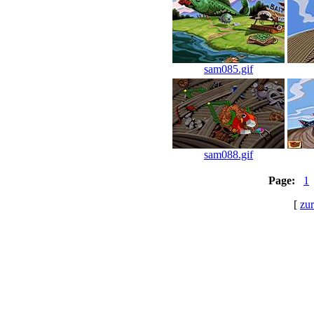
sam085.gif
sam088.gif
Page:
1
[
zu