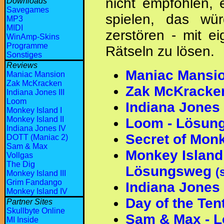
nicht empfohlen, 
Downloads
Savegames
spielen, das wü
MP3
MIDI
zerstören - mit e
WinAmp-Skins
Programme
Rätseln zu lösen.
Sonstiges
Reviews
Maniac Mansio
Maniac Mansion
Zak McKracken
Zak McKracke
Indiana Jones III
Loom
Indiana Jones
Monkey Island I
Monkey Island II
Loom - Lösun
Indiana Jones IV
Secret of Mon
DOTT (Maniac 2)
Sam & Max
Monkey Island
Vollgas
The Dig
Lösungsweg
(
Monkey Island III
Grim Fandango
Indiana Jones
Monkey Island IV
Day of the Te
Partner Sites
Skullbyte Online
Sam & Max - 
MI Inside