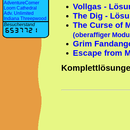
AdventureCorner
Vollgas - Lös
Loom Cathedral
Adv. Unlimited
The Dig - Lös
Indiana Threepwood
The Curse of 
Besucherstand
(oberaffiger Modu
Grim Fandang
Escape from M
Komplettlösunge