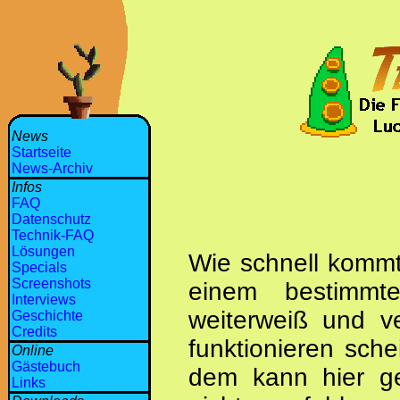
News
Startseite
News-Archiv
Infos
FAQ
Datenschutz
Technik-FAQ
Lösungen
Wie schnell kommt
Specials
Screenshots
einem bestimmt
Interviews
weiterweiß und ve
Geschichte
Credits
funktionieren sch
Online
Gästebuch
dem kann hier ge
Links