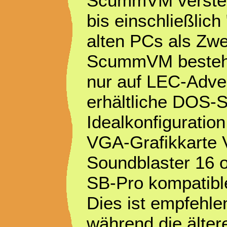
ScummVM versteht 
bis einschließlic
alten PCs als Zwe
ScummVM besteht 
nur auf LEC-Adven
erhältliche DOS-So
Idealkonfiguratio
VGA-Grafikkarte
Soundblaster 16 
SB-Pro kompatibl
Dies ist empfehle
während die älter