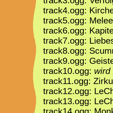
track3.ogg: Verf
track4.ogg: Kirch
track5.ogg: Melee
track6.ogg: Kapite
track7.ogg: Liebe
track8.ogg: Scum
track9.ogg: Geist
track10.ogg:
wird
track11.ogg: Zir
track12.ogg: Le
track13.ogg: LeC
track14.ogg: Mon