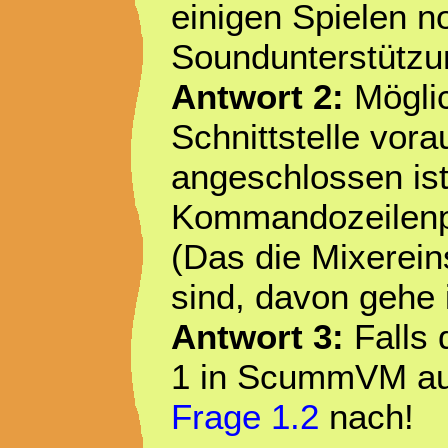
einigen Spielen n
Soundunterstützu
Antwort 2:
Möglic
Schnittstelle vor
angeschlossen ist
Kommandozeilenp
(Das die Mixerein
sind, davon gehe i
Antwort 3:
Falls 
1 in ScummVM auft
Frage 1.2
nach!