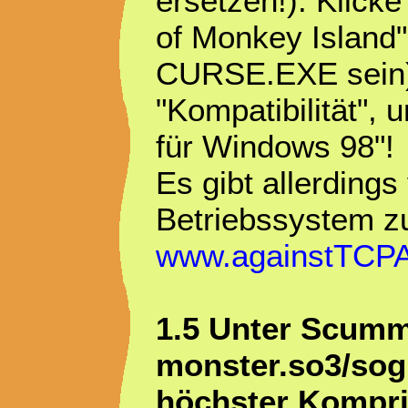
ersetzen!). Klick
of Monkey Island"
CURSE.EXE sein)!
"Kompatibilität", 
für Windows 98"!
Es gibt allerdings
Betriebssystem z
www.againstTCP
1.5 Unter ScummV
monster.so3/sog 
höchster Komprim