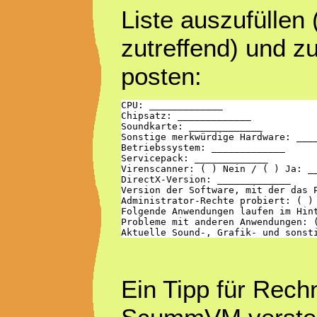
Liste auszufüllen
zutreffend) und 
posten:
CPU: _____________

Chipsatz: _____________

Soundkarte: _____________

Sonstige merkwürdige Hardware: ____
Betriebssystem: _____________

Servicepack: _____________

Virenscanner: ( ) Nein / ( ) Ja: __
DirectX-Version: _____________

Version der Software, mit der das P
Administrator-Rechte probiert: ( ) 
Folgende Anwendungen laufen im Hint
Probleme mit anderen Anwendungen: (
Ein Tipp für Rec