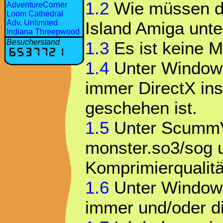
1.2
Wie müssen di
AdventureCorner
Loom Cathedral
Island Amiga un
Adv. Unlimited
Indiana Threepwood
Besucherstand
1.3
Es ist keine M
1.4
Unter Windows
immer DirectX inst
geschehen ist.
1.5
Unter ScummVM
monster.so3/sog u
Komprimierqualität
1.6
Unter Windows
immer und/oder di