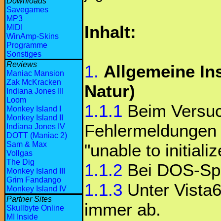
Downloads
Savegames
MP3
Inhalt:
MIDI
WinAmp-Skins
Programme
Sonstiges
Reviews
1.
Allgemeine Ins
Maniac Mansion
Zak McKracken
Natur)
Indiana Jones III
Loom
1.1.1
Beim Versuc
Monkey Island I
Monkey Island II
Fehlermeldungen w
Indiana Jones IV
DOTT (Maniac 2)
Sam & Max
"unable to initial
Vollgas
The Dig
1.1.2
Bei DOS-Spie
Monkey Island III
Grim Fandango
1.1.3
Unter Vista6
Monkey Island IV
Partner Sites
immer ab.
Skullbyte Online
MI Inside