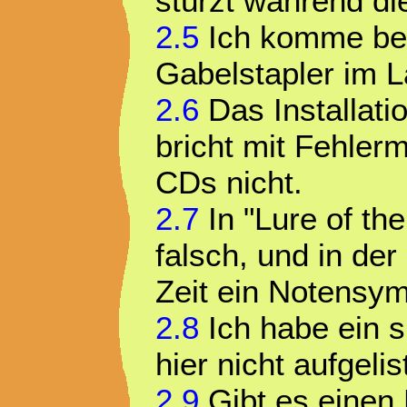
stürzt während di
2.5
Ich komme bei
Gabelstapler im L
2.6
Das Installat
bricht mit Fehler
CDs nicht.
2.7
In "Lure of the
falsch, und in der
Zeit ein Notensym
2.8
Ich habe ein s
hier nicht aufgelist
2.9
Gibt es einen 