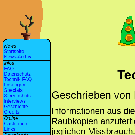
News
Startseite
News-Archiv
Infos
FAQ
Te
Datenschutz
Technik-FAQ
Lösungen
Specials
Geschrieben von 
Screenshots
Interviews
Geschichte
Informationen aus di
Credits
Online
Raubkopien anzuferti
Gästebuch
jeglichen Missbrauch
Links