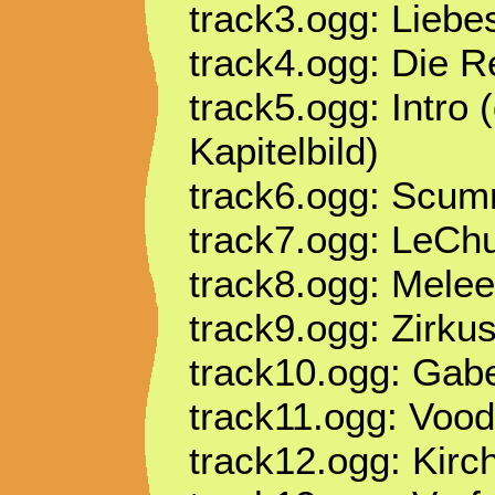
track3.ogg: Liebe
track4.ogg: Die R
track5.ogg: Intro (
Kapitelbild)
track6.ogg: Scum
track7.ogg: LeC
track8.ogg: Melee
track9.ogg: Zirk
track10.ogg: Gabe
track11.ogg: Vo
track12.ogg: Kirc