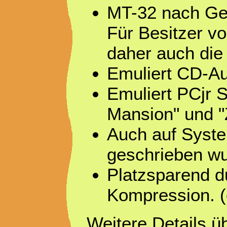
MT-32 nach Gen
Für Besitzer 
daher auch di
Emuliert CD-Au
Emuliert PCjr 
Mansion" und 
Auch auf System
geschrieben w
Platzsparend d
Kompression. (
Weitere Details ü